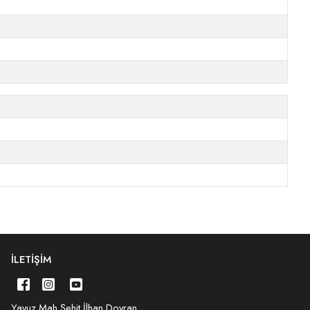
İLETIŞIM
Yavuz Mah.Şehit İlhan Doyran