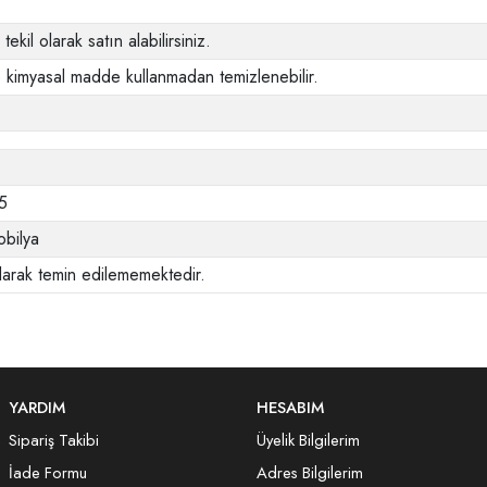
tekil olarak satın alabilirsiniz.
 kimyasal madde kullanmadan temizlenebilir.
5
bilya
larak temin edilememektedir.
YARDIM
HESABIM
Sipariş Takibi
Üyelik Bilgilerim
İade Formu
Adres Bilgilerim