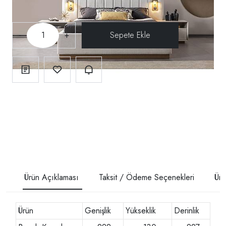
-
+
Ürün Açıklaması
Taksit / Ödeme Seçenekleri
Ürü
Ürün
Genişlik
Yükseklik
Derinlik