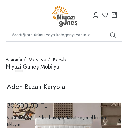
Anasayfa
Gardırop
Karyola
Niyazi Güneş Mobilya
Aden Bazalı Karyola
30.500,00 TL
3.897,22 TL
'den başlayan taksit seçenekleri için
tıklayın.