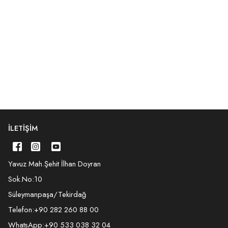
İLETIŞIM
Yavuz Mah.Şehit İlhan Doyran
Sok.No:10
Süleymanpaşa/Tekirdağ
Telefon:
+90 282 260 88 00
WhatsApp:
+90 533 038 32 04