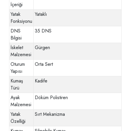
İçeriği
Yatak
Yataklı
Fonksiyonu
DNS
35 DNS
Bilgisi
İskelet
Gürgen
Malzemesi
Oturum
Orta Sert
Yapısı
Kumaş
Kadife
Türü
Ayak
Döküm Polistiren
Malzemesi
Yatak
Sırt Mekanizma
Özelliği
Kumaş
Silinebilir Kumaş