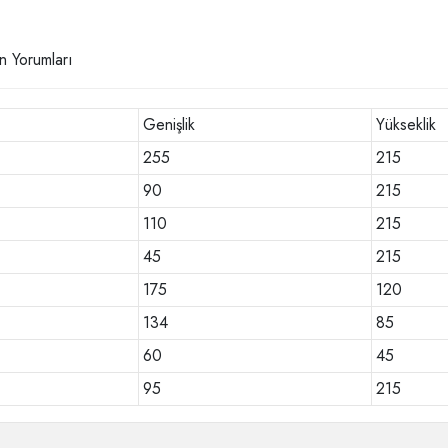
n Yorumları
Genişlik
Yükseklik
255
215
90
215
110
215
45
215
175
120
134
85
60
45
95
215