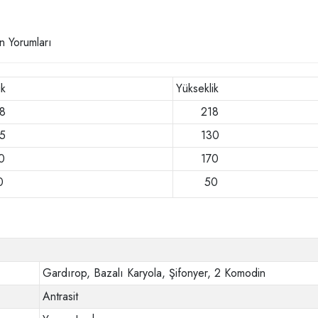
n Yorumları
ik
Yükseklik
8
218
5
130
0
170
0
50
Gardırop, Bazalı Karyola, Şifonyer, 2 Komodin
Antrasit