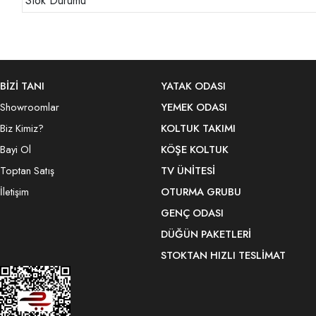
Stok Durumu
BİZİ TANI
YATAK ODASI
Showroomlar
YEMEK ODASI
Biz Kimiz?
KOLTUK TAKIMI
Bayi Ol
KÖŞE KOLTUK
Toptan Satış
TV ÜNITESI
İletişim
OTURMA GRUBU
GENÇ ODASI
DÜĞÜN PAKETLERI
STOKTAN HIZLI TESLIMAT