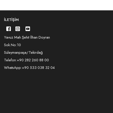
İLETIŞIM
Yavuz Mah.Şehit İlhan Doyran
Sok.No:10
Süleymanpaşa/Tekirdağ
Telefon:
+90 282 260 88 00
WhatsApp:
+90 533 038 32 04