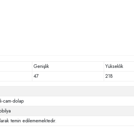
Genişlik
Yükseklik
47
218
ili-cam-dolap
bilya
larak temin edilememektedir.