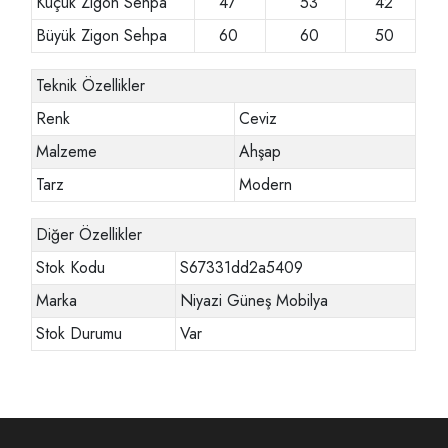
Küçük Zigon Sehpa
47
53
42
Büyük Zigon Sehpa
60
60
50
Teknik Özellikler
Renk
Ceviz
Malzeme
Ahşap
Tarz
Modern
Diğer Özellikler
Stok Kodu
S67331dd2a5409
Marka
Niyazi Güneş Mobilya
Stok Durumu
Var