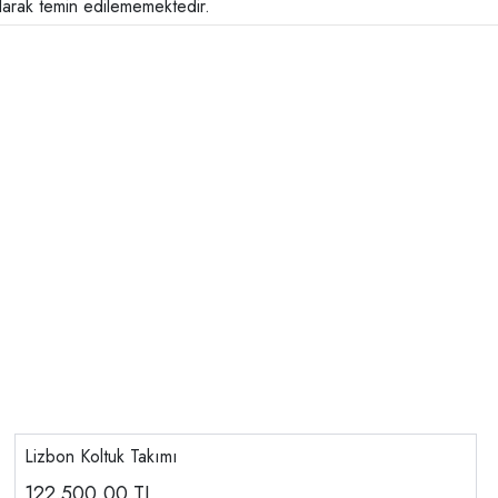
larak temin edilememektedir.
Lizbon Koltuk Takımı
122.500,00
TL