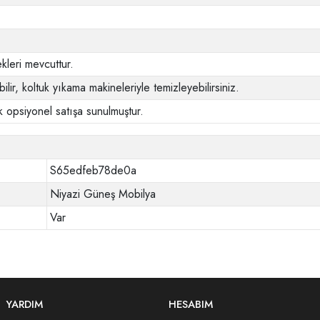
leri mevcuttur.
ilir, koltuk yıkama makineleriyle temizleyebilirsiniz.
 opsiyonel satışa sunulmuştur.
S65edfeb78de0a
Niyazi Güneş Mobilya
Var
YARDIM
HESABIM