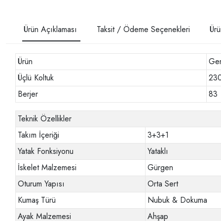
Ürün Açıklaması
Taksit / Ödeme Seçenekleri
Ürü
Ürün
Gen
Üçlü Koltuk
23
Berjer
83
Teknik Özellikler
Takım İçeriği
3+3+1
Yatak Fonksiyonu
Yataklı
İskelet Malzemesi
Gürgen
Oturum Yapısı
Orta Sert
Kumaş Türü
Nubuk & Dokuma
Ayak Malzemesi
Ahşap