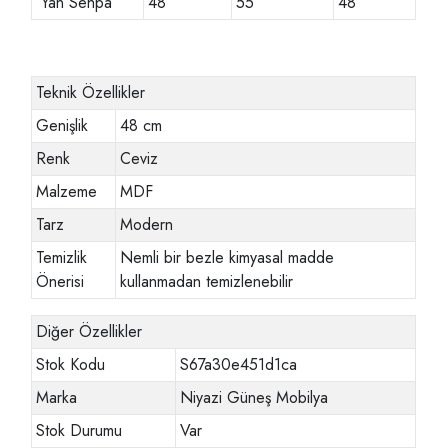
Yan Sehpa
48
55
48
Teknik Özellikler
Genişlik
48 cm
Renk
Ceviz
Malzeme
MDF
Tarz
Modern
Temizlik
Nemli bir bezle kimyasal madde
Önerisi
kullanmadan temizlenebilir
Diğer Özellikler
Stok Kodu
S67a30e451d1ca
Marka
Niyazi Güneş Mobilya
Stok Durumu
Var