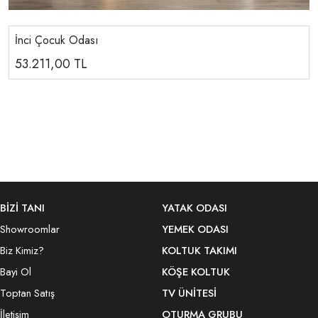
İnci Çocuk Odası
53.211,00
TL
BİZİ TANI
YATAK ODASI
Showroomlar
YEMEK ODASI
Biz Kimiz?
KOLTUK TAKIMI
Bayi Ol
KÖŞE KOLTUK
Toptan Satış
TV ÜNITESI
İletişim
OTURMA GRUBU