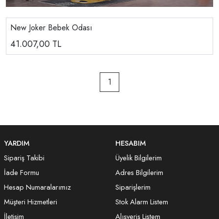
New Joker Bebek Odası
41.007,00
TL
1
YARDIM
HESABIM
Sipariş Takibi
Üyelik Bilgilerim
İade Formu
Adres Bilgilerim
Hesap Numaralarımız
Siparişlerim
Müşteri Hizmetleri
Stok Alarm Listem
İletişim
Alışveriş Listem