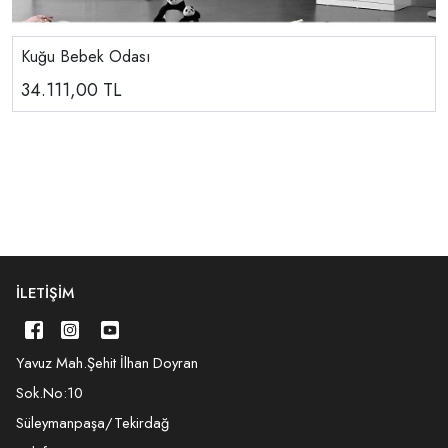
Kuğu Bebek Odası
34.111,00
TL
İLETIŞIM
Yavuz Mah.Şehit İlhan Doyran
Sok.No:10
Süleymanpaşa/Tekirdağ