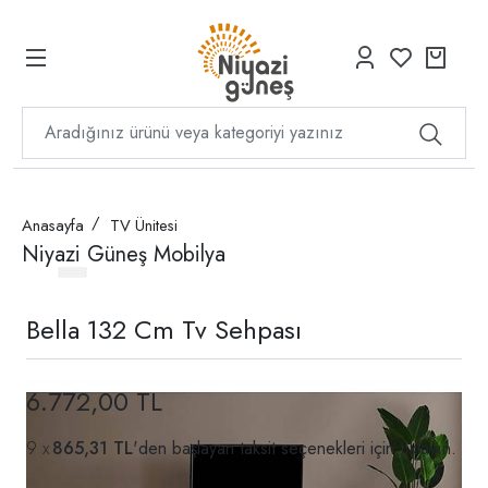
Anasayfa
TV Ünitesi
Niyazi Güneş Mobilya
Bella 132 Cm Tv Sehpası
6.772,00 TL
865,31 TL
'den başlayan taksit seçenekleri için
tıklayın.