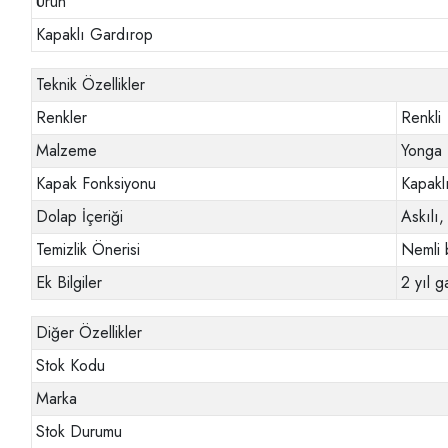
Ürün
Kapaklı Gardırop
Teknik Özellikler
Renkler
Renkli
Malzeme
Yonga
Kapak Fonksiyonu
Kapakl
Dolap İçeriği
Askılı,
Temizlik Önerisi
Nemli b
Ek Bilgiler
2 yıl ga
Diğer Özellikler
Stok Kodu
Marka
Stok Durumu