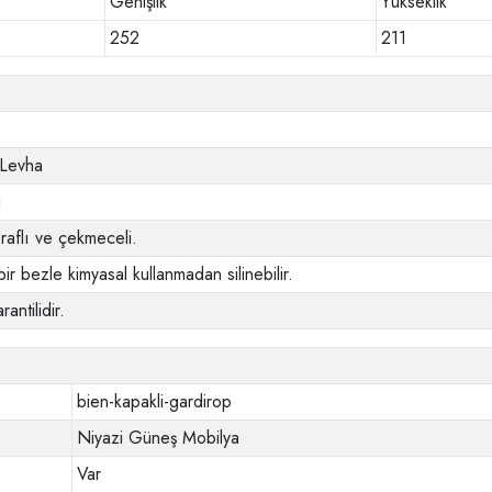
Genişlik
Yükseklik
252
211
 Levha
ı
 raflı ve çekmeceli.
ir bezle kimyasal kullanmadan silinebilir.
rantilidir.
bien-kapakli-gardirop
Niyazi Güneş Mobilya
Var