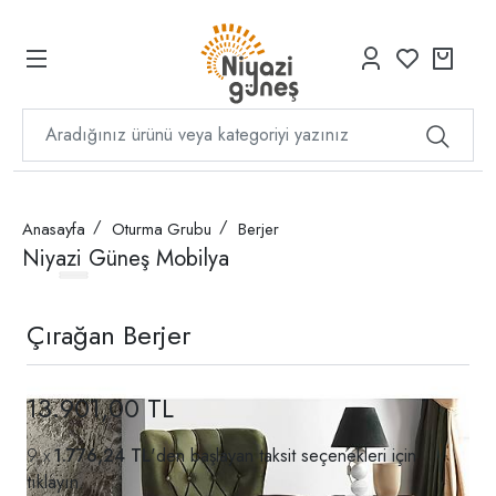
Anasayfa
Oturma Grubu
Berjer
Niyazi Güneş Mobilya
Çırağan Berjer
13.901,00 TL
1.776,24 TL
'den başlayan taksit seçenekleri için
tıklayın.