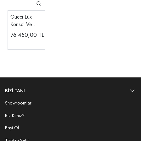
Gucci Lüx
Konsol Ve
Aynası
76.450,00
TL
BİZİ TANI
Showroomlar
Biz Kimiz?
Bayi Ol
Toptan Satış