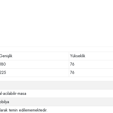
Genişlik
Yükseklik
180
76
225
76
l-acilabilir-masa
bilya
larak temin edilememektedir.