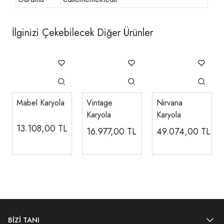
İlginizi Çekebilecek Diğer Ürünler
Mabel Karyola
Vintage
Nirvana
Karyola
Karyola
13.108,00
TL
16.977,00
TL
49.074,00
TL
BİZİ TANI