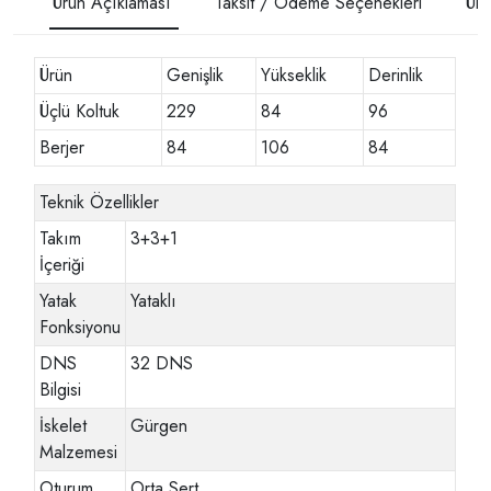
Ürün Açıklaması
Taksit / Ödeme Seçenekleri
Ürü
Ürün
Genişlik
Yükseklik
Derinlik
Üçlü Koltuk
229
84
96
Berjer
84
106
84
Teknik Özellikler
Takım
3+3+1
İçeriği
Yatak
Yataklı
Fonksiyonu
DNS
32 DNS
Bilgisi
İskelet
Gürgen
Malzemesi
Oturum
Orta Sert