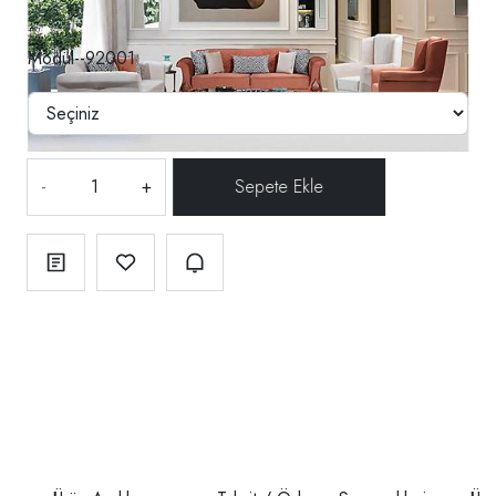
Modül--92001
-
+