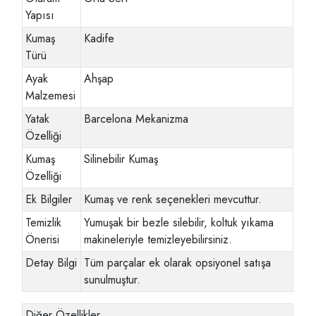
Yapısı
Kumaş
Kadife
Türü
Ayak
Ahşap
Malzemesi
Yatak
Barcelona Mekanizma
Özelliği
Kumaş
Silinebilir Kumaş
Özelliği
Ek Bilgiler
Kumaş ve renk seçenekleri mevcuttur.
Temizlik
Yumuşak bir bezle silebilir, koltuk yıkama
Önerisi
makineleriyle temizleyebilirsiniz.
Detay Bilgi
Tüm parçalar ek olarak opsiyonel satışa
sunulmuştur.
Diğer Özellikler