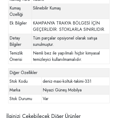
Kumaş
Silinebilir Kumaş
Özelliği
Ek Bilgiler
KAMPANYA TRAKYA BÖLGESİ İÇİN
GEÇERLİDİR. STOKLARLA SINIRLIDIR.
Detay
Tüm parçalar opsiyonel olarak satışa
Bilgiler
sunulmuştur.
Temizlik
Nemli bez ile yapılmalı hiçbir kimyasal
Önerisi
temizleyici kullanılmamalıdır.
Diğer Özellikler
Stok Kodu
deniz-maxi-koltuk-takimi-331
Marka
Niyazi Güneş Mobilya
Stok Durumu
Var
İlginizi Çekebilecek Diğer Ürünler