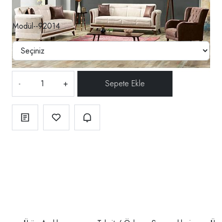
Modül--92014
-
+