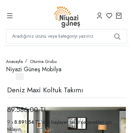
Anasayfa
Oturma Grubu
Niyazi Güneş Mobilya
Deniz Maxi Koltuk Takımı
69.586,00 TL
8.891,54 TL
'den başlayan taksit seçenekleri için
tıklayın.