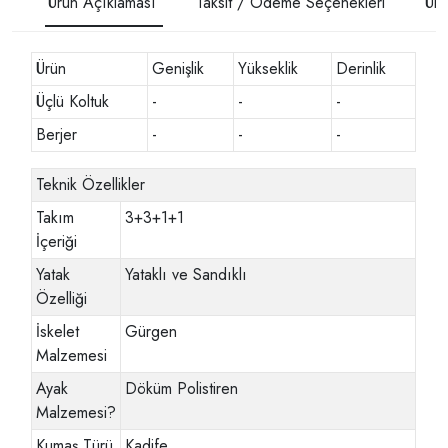
Ürün Açıklaması
Taksit / Ödeme Seçenekleri
Ürü
Ürün
Genişlik
Yükseklik
Derinlik
Üçlü Koltuk
-
-
-
Berjer
-
-
-
Teknik Özellikler
Takım
3+3+1+1
İçeriği
Yatak
Yataklı ve Sandıklı
Özelliği
İskelet
Gürgen
Malzemesi
Ayak
Döküm Polistiren
Malzemesi
?
Kumaş Türü
Kadife