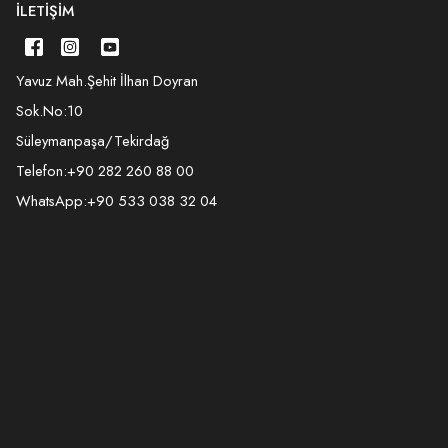
İLETIŞIM
Yavuz Mah.Şehit İlhan Doyran
Sok.No:10
Süleymanpaşa/Tekirdağ
Telefon:
+90 282 260 88 00
WhatsApp:
+90 533 038 32 04