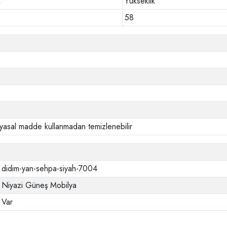
k
Yükseklik
58
yasal madde kullanmadan temizlenebilir
didim-yan-sehpa-siyah-7004
Niyazi Güneş Mobilya
Var