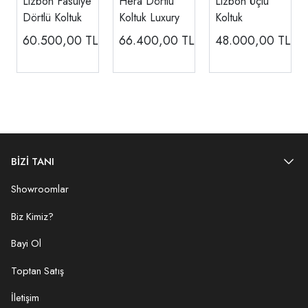
Lizbon Fasülye
Hera Dörtlü
Lizbon Üçlü
Dörtlü Koltuk
Koltuk Luxury
Koltuk
60.500,00
TL
66.400,00
TL
48.000,00
TL
BİZİ TANI
Showroomlar
Biz Kimiz?
Bayi Ol
Toptan Satış
İletişim