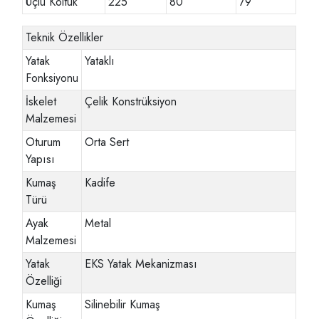
Üçlü Koltuk
225
80
79
Teknik Özellikler
Yatak
Yataklı
Fonksiyonu
İskelet
Çelik Konstrüksiyon
Malzemesi
Oturum
Orta Sert
Yapısı
Kumaş
Kadife
Türü
Ayak
Metal
Malzemesi
Yatak
EKS Yatak Mekanizması
Özelliği
Kumaş
Silinebilir Kumaş