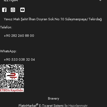
İLETIŞIM
Yavuz Mah.Şehit İlhan Doyran Sok.No:10 Süleymanpaşa/Tekirdağ
Telefon:
+90 282 260 88 00
WhatsApp:
+90 533 038 32 04
Bravery
®
PlatinMarket
E-Ticaret Sistemi
İle Hazırlanmıştır.