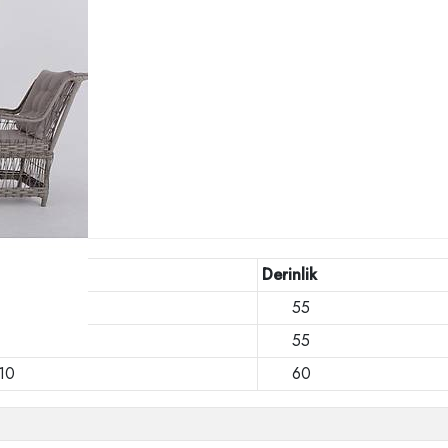
işlik
Derinlik
20
55
7
55
10
60