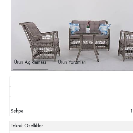
Ürün Açıklaması
Ürün Yorumları
Ürün
Gen
İkili Koltuk
1
Tekli Koltuk
5
Sehpa
1
Teknik Özellikler