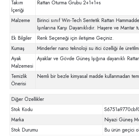
Takım
Rattan Oturma Grubu 2+1+1+s
İçeriği
Malzeme
Birinci sınıf Win-Tech Sentetik Rattan Hammadde
Işınlarına Karşı Dayanıklıdır. Haşere ve Mantar t
Ek Bilgiler
Renk Seçeneği için iletişime Geçiniz.
Kumaş
Minderler nano teknoloji su itici özelliği ile üretilmi
Ayak
Ayaklar ve Gövde Güneş Işığına dayanıklı Ratt
Malzemesi
Temizlik
Nemli bir bezle kimyasal madde kullanmadan temi
Önerisi
Diğer Özellikler
Stok Kodu
S6751a9770cbf
Marka
Niyazi Güneş Mo
Stok Durumu
Bu ürün geçici o