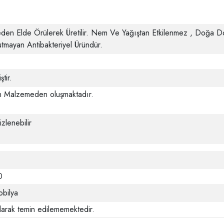
den Elde Örülerek Üretilir. Nem Ve Yağıştan Etkilenmez , Doğa Dos
utmayan Antibakteriyel Üründür.
ştir.
an Malzemeden oluşmaktadır.
zlenebilir
0
bilya
larak temin edilememektedir.