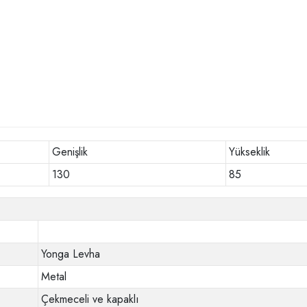
Genişlik
Yükseklik
130
85
Yonga Levha
Metal
Çekmeceli ve kapaklı