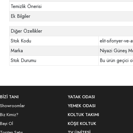
Temizlik Önerisi
Ek Bilgiler
Diğer Özellikler
Stok Kodu
elit-sifonyer-ve-
Marka
Niyazi Güneş Mo
Stok Durumu
Bu ürün geçici o
BİZİ TANI
YATAK ODASI
Showroomlar
YEMEK ODASI
Biz Kimiz?
KOLTUK TAKIMI
Bayi Ol
KÖŞE KOLTUK
Toptan Satış
TV ÜNITESI