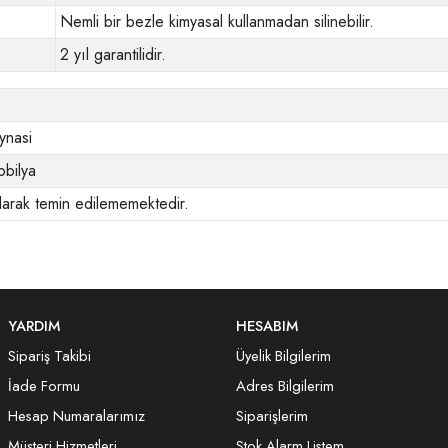
Nemli bir bezle kimyasal kullanmadan silinebilir.
2 yıl garantilidir.
aynasi
bilya
larak temin edilememektedir.
YARDIM
HESABIM
Sipariş Takibi
Üyelik Bilgilerim
İade Formu
Adres Bilgilerim
Hesap Numaralarımız
Siparişlerim
Müşteri Hizmetleri
Stok Alarm Listem