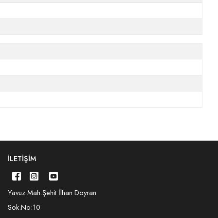
İLETIŞIM
Yavuz Mah.Şehit İlhan Doyran
Sok.No:10