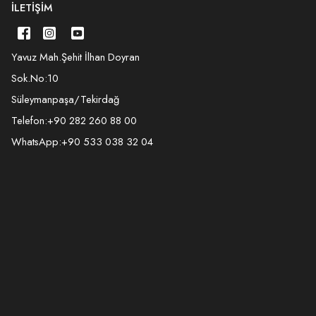
İLETIŞIM
Yavuz Mah.Şehit İlhan Doyran
Sok.No:10
Süleymanpaşa/Tekirdağ
Telefon:
+90 282 260 88 00
WhatsApp:
+90 533 038 32 04