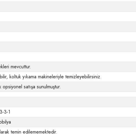
leri mevcuttur.
ilir, koltuk yıkama makineleriyle temizleyebilirsiniz.
 opsiyonel satışa sunulmuştur.
-3-3-1
bilya
larak temin edilememektedir.