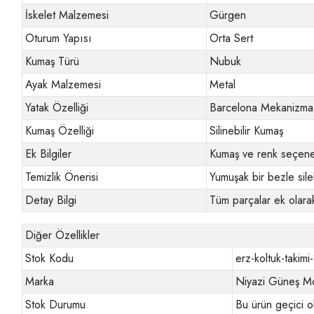
İskelet Malzemesi
Gürgen
Oturum Yapısı
Orta Sert
Kumaş Türü
Nubuk
Ayak Malzemesi
Metal
Yatak Özelliği
Barcelona Mekanizma
Kumaş Özelliği
Silinebilir Kumaş
Ek Bilgiler
Kumaş ve renk seçenek
Temizlik Önerisi
Yumuşak bir bezle sileb
Detay Bilgi
Tüm parçalar ek olarak
Diğer Özellikler
Stok Kodu
erz-koltuk-takimi
Marka
Niyazi Güneş Mo
Stok Durumu
Bu ürün geçici o