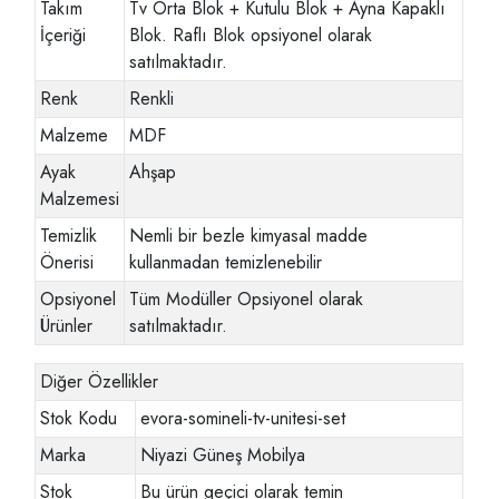
Takım
Tv Orta Blok + Kutulu Blok + Ayna Kapaklı
İçeriği
Blok. Raflı Blok opsiyonel olarak
satılmaktadır.
Renk
Renkli
Malzeme
MDF
Ayak
Ahşap
Malzemesi
Temizlik
Nemli bir bezle kimyasal madde
Önerisi
kullanmadan temizlenebilir
Opsiyonel
Tüm Modüller Opsiyonel olarak
Ürünler
satılmaktadır.
Diğer Özellikler
Stok Kodu
evora-somineli-tv-unitesi-set
Marka
Niyazi Güneş Mobilya
Stok
Bu ürün geçici olarak temin