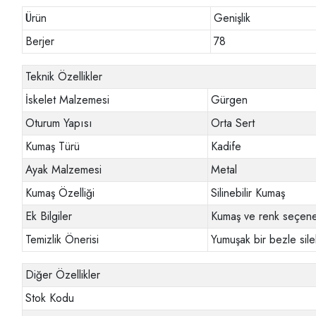
Ürün
Genişlik
Berjer
78
Teknik Özellikler
İskelet Malzemesi
Gürgen
Oturum Yapısı
Orta Sert
Kumaş Türü
Kadife
Ayak Malzemesi
Metal
Kumaş Özelliği
Silinebilir Kumaş
Ek Bilgiler
Kumaş ve renk seçenek
Temizlik Önerisi
Yumuşak bir bezle sileb
Diğer Özellikler
Stok Kodu