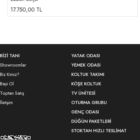
17.750,00
TL
BİZİ TANI
YATAK ODASI
Showroomlar
YEMEK ODASI
Biz Kimiz?
KOLTUK TAKIMI
Bayi Ol
KÖŞE KOLTUK
Toptan Satış
TV ÜNITESI
İletişim
OTURMA GRUBU
GENÇ ODASI
DÜĞÜN PAKETLERI
STOKTAN HIZLI TESLIMAT