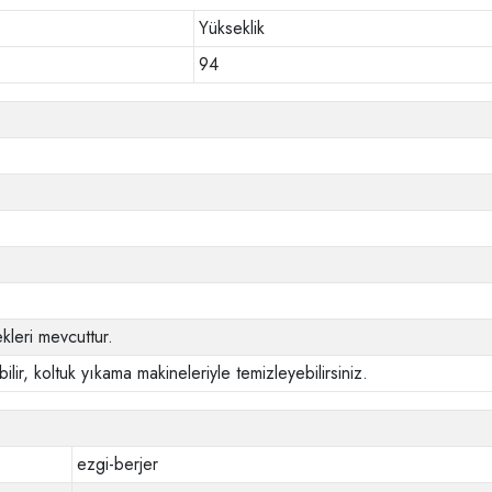
Yükseklik
94
leri mevcuttur.
ilir, koltuk yıkama makineleriyle temizleyebilirsiniz.
ezgi-berjer