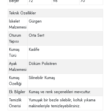
Berjer
72
98
70
Teknik Özellikler
İskelet
Gürgen
Malzemesi
Oturum
Orta Sert
Yapısı
Kumaş
Kadife
Türü
Ayak
Döküm Polistiren
Malzemesi
Kumaş
Silinebilir Kumaş
Özelliği
Ek Bilgiler
Kumaş ve renk seçenekleri mevcuttur.
Temizlik
Yumuşak bir bezle silebilir, koltuk yıkama
Önerisi
makineleriyle temizleyebilirsiniz.