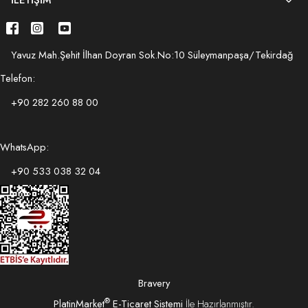
İLETIŞIM
Yavuz Mah.Şehit İlhan Doyran Sok.No:10 Süleymanpaşa/Tekirdağ
Telefon:
+90 282 260 88 00
WhatsApp:
+90 533 038 32 04
Bravery
®
PlatinMarket
E-Ticaret Sistemi
İle Hazırlanmıştır.