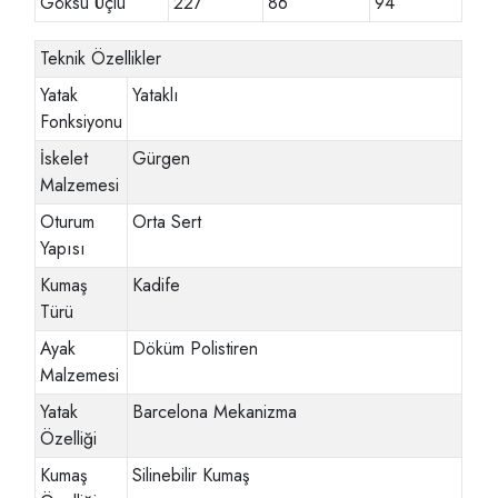
Göksu Üçlü
227
86
94
Teknik Özellikler
Yatak
Yataklı
Fonksiyonu
İskelet
Gürgen
Malzemesi
Oturum
Orta Sert
Yapısı
Kumaş
Kadife
Türü
Ayak
Döküm Polistiren
Malzemesi
Yatak
Barcelona Mekanizma
Özelliği
Kumaş
Silinebilir Kumaş