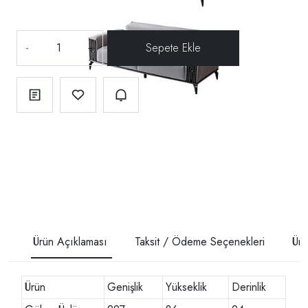
-
+
Ürün Açıklaması
Taksit / Ödeme Seçenekleri
Ürü
Ürün
Genişlik
Yükseklik
Derinlik