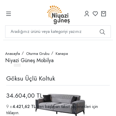
Anasayfa
Oturma Grubu
Kanepe
Niyazi Güneş Mobilya
Göksu Üçlü Koltuk
34.604,00 TL
4.421,62 TL
'den başlayan taksit seçenekleri için
tıklayın.