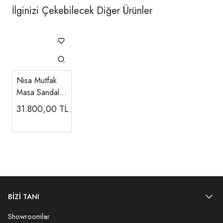
İlginizi Çekebilecek Diğer Ürünler
Nisa Mutfak
Masa Sandalye
Takımı
31.800,00
TL
BİZİ TANI
Showroomlar