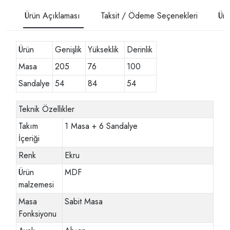
Ürün Açıklaması
Taksit / Ödeme Seçenekleri
Ürü
Ürün
Genişlik
Yükseklik
Derinlik
Masa
205
76
100
Sandalye
54
84
54
Teknik Özellikler
Takım
1 Masa + 6 Sandalye
İçeriği
Renk
Ekru
Ürün
MDF
malzemesi
Masa
Sabit Masa
Fonksiyonu