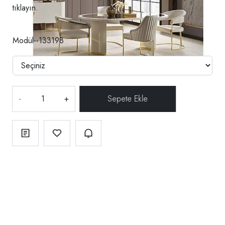
tıklayın.
Modül--133198
-
+