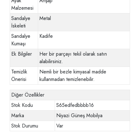
Ayak
Ahşap
Malzemesi
Sandalye
Metal
İskeleti
Sandalye
Kadife
Kumaşı
Ek Bilgiler
Her bir parçayı tekil olarak satın
alabilirsiniz.
Temizlik
Nemli bir bezle kimyasal madde
Önerisi
kullanmadan temizlenebilir.
Diğer Özellikler
Stok Kodu
S65edfedbbbb16
Marka
Niyazi Güneş Mobilya
Stok Durumu
Var