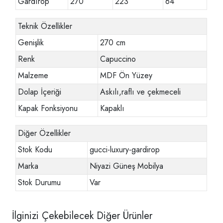
Gardırop
270
223
64
Teknik Özellikler
Genişlik
270 cm
Renk
Capuccino
Malzeme
MDF Ön Yüzey
Dolap İçeriği
Askılı,raflı ve çekmeceli
Kapak Fonksiyonu
Kapaklı
Diğer Özellikler
Stok Kodu
gucci-luxury-gardirop
Marka
Niyazi Güneş Mobilya
Stok Durumu
Var
İlginizi Çekebilecek Diğer Ürünler