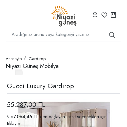
Anasayfa
Gardırop
Niyazi Güneş Mobilya
Gucci Luxury Gardırop
55.287,00 TL
7.064,45 TL
'den başlayan taksit seçenekleri için
tıklayın.