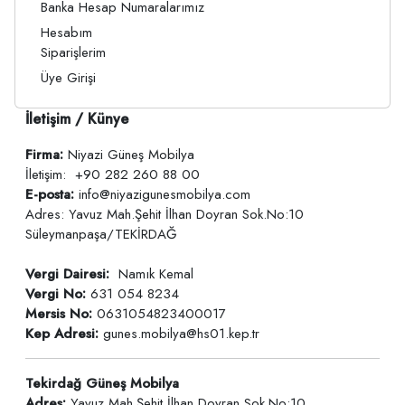
Banka Hesap Numaralarımız
Hesabım
Siparişlerim
Üye Girişi
İletişim / Künye
Firma:
Niyazi Güneş Mobilya
İletişim:
+90 282 260 88 00
E-posta:
info@niyazigunesmobilya.com
Adres: Yavuz Mah.Şehit İlhan Doyran Sok.No:10
Süleymanpaşa/TEKİRDAĞ
Vergi Dairesi:
Namık Kemal
Vergi No:
631 054 8234
Mersis No:
0631054823400017
Kep Adresi:
gunes.mobilya@hs01.kep.tr
Tekirdağ Güneş Mobilya
Adres:
Yavuz Mah.Şehit İlhan Doyran Sok.No:10