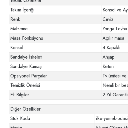
Teknik Özellikler
Takım İçeriği
Konsol ve Ay
Renk
Ceviz
Malzeme
Yonga Levha
Masa Fonksiyonu
Açılır masa
Konsol
4 Kapaklı
Sandalye İskeleti
Ahşap
Sandalye Kumaşı
Keten
Opsiyonel Parçalar
Tv ünitesi v
Temizlik Önerisi
Nemli bir bez
Ek Bilgiler
2 Yıl Garantili
Diğer Özellikler
Stok Kodu
ilke-yemek-odasi
Marka
Niyazi Güneş Mo