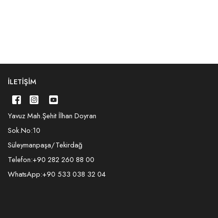
İLETIŞIM
Yavuz Mah.Şehit İlhan Doyran
Sok.No:10
Süleymanpaşa/Tekirdağ
Telefon:
+90 282 260 88 00
WhatsApp:
+90 533 038 32 04