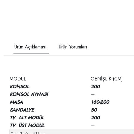
Ürün Açıklaması
Ürün Yorumları
MODÜL
GENİŞLİK (CM)
KONSOL
200
KONSOL AYNASI
–
MASA
160-200
SANDALYE
50
TV ALT MODÜL
200
TV ÜST MODÜL
–