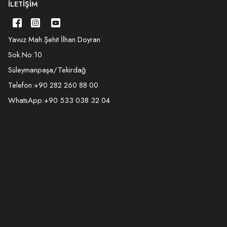
İLETIŞIM
Yavuz Mah.Şehit İlhan Doyran
Sok.No:10
Süleymanpaşa/Tekirdağ
Telefon:
+90 282 260 88 00
WhatsApp:
+90 533 038 32 04