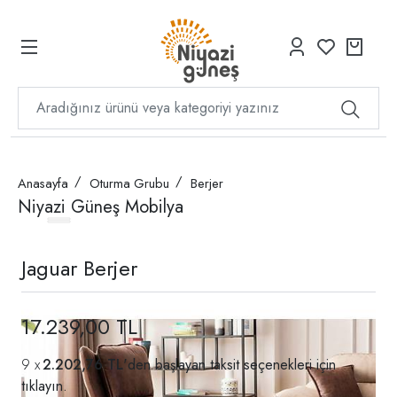
Anasayfa
Oturma Grubu
Berjer
Niyazi Güneş Mobilya
Jaguar Berjer
17.239,00 TL
2.202,76 TL
'den başlayan taksit seçenekleri için
tıklayın.