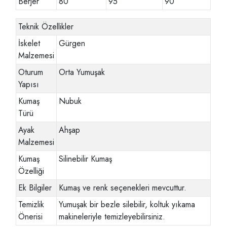
Berjer
80
95
90
Teknik Özellikler
İskelet
Gürgen
Malzemesi
Oturum
Orta Yumuşak
Yapısı
Kumaş
Nubuk
Türü
Ayak
Ahşap
Malzemesi
Kumaş
Silinebilir Kumaş
Özelliği
Ek Bilgiler
Kumaş ve renk seçenekleri mevcuttur.
Temizlik
Yumuşak bir bezle silebilir, koltuk yıkama
Önerisi
makineleriyle temizleyebilirsiniz.