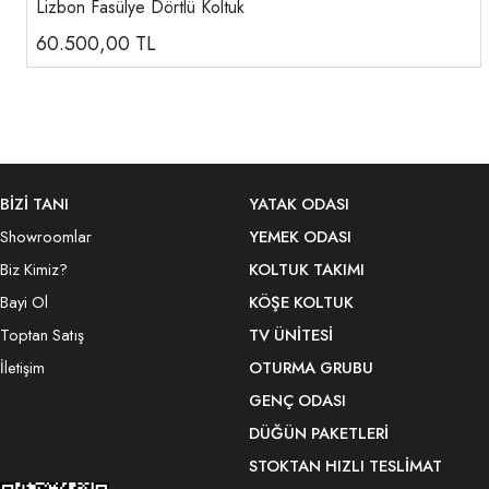
Lizbon Fasülye Dörtlü Koltuk
60.500,00
TL
BİZİ TANI
YATAK ODASI
Showroomlar
YEMEK ODASI
Biz Kimiz?
KOLTUK TAKIMI
Bayi Ol
KÖŞE KOLTUK
Toptan Satış
TV ÜNITESI
İletişim
OTURMA GRUBU
GENÇ ODASI
DÜĞÜN PAKETLERI
STOKTAN HIZLI TESLIMAT