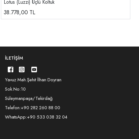
Lotus (Luzzi) Üçlü Koltuk
38.778,00
TL
İLETIŞIM
Yavuz Mah.Şehit İlhan Doyran
Sok.No:10
Süleymanpaşa/Tekirdağ
Telefon:
+90 282 260 88 00
WhatsApp:
+90 533 038 32 04