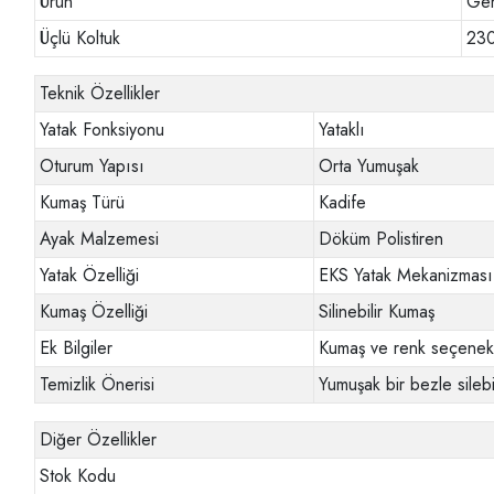
Ürün
Gen
Üçlü Koltuk
23
Teknik Özellikler
Yatak Fonksiyonu
Yataklı
Oturum Yapısı
Orta Yumuşak
Kumaş Türü
Kadife
Ayak Malzemesi
Döküm Polistiren
Yatak Özelliği
EKS Yatak Mekanizması
Kumaş Özelliği
Silinebilir Kumaş
Ek Bilgiler
Kumaş ve renk seçenekl
Temizlik Önerisi
Yumuşak bir bezle silebil
Diğer Özellikler
Stok Kodu