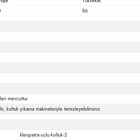
işlik
Yükseklik
0
86
eri mevcuttur.
ir, koltuk yıkama makineleriyle temizleyebilirsiniz.
kleopatra-uclu-koltuk-2