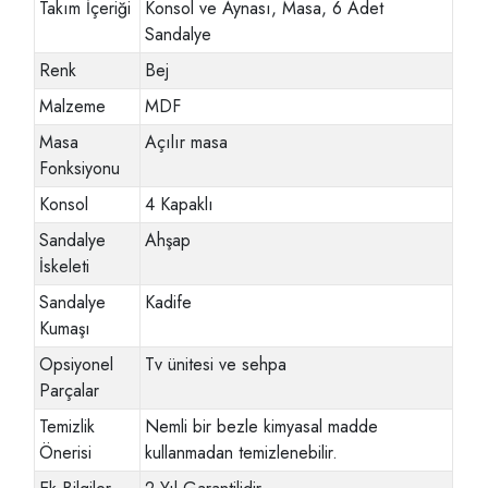
Takım İçeriği
Konsol ve Aynası, Masa, 6 Adet
Sandalye
Renk
Bej
Malzeme
MDF
Masa
Açılır masa
Fonksiyonu
Konsol
4 Kapaklı
Sandalye
Ahşap
İskeleti
Sandalye
Kadife
Kumaşı
Opsiyonel
Tv ünitesi ve sehpa
Parçalar
Temizlik
Nemli bir bezle kimyasal madde
Önerisi
kullanmadan temizlenebilir.