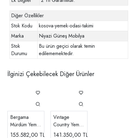
Ek Bilgiler
2 Yıl Garantilidir.
Diğer Özellikler
Stok Kodu
kosova-yemek-odasi-takimi
Marka
Niyazi Güneş Mobilya
Stok
Bu ürün geçici olarak temin
Durumu
edilememektedir.
İlginizi Çekebilecek Diğer Ürünler
Bergama
Vintage
Mürdüm Yemek
Country Yemek
Odası
Odası
155.582,00
TL
141.350,00
TL