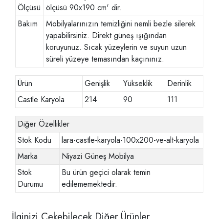
Ölçüsü
ölçüsü 90x190 cm' dir.
Bakım
Mobilyalarınızın temizliğini nemli bezle silerek
yapabilirsiniz. Direkt güneş ışığından
koruyunuz. Sıcak yüzeylerin ve suyun uzun
süreli yüzeye temasından kaçınınız.
Ürün
Genişlik
Yükseklik
Derinlik
Castle Karyola
214
90
111
Diğer Özellikler
Stok Kodu
lara-castle-karyola-100x200-ve-alt-karyola
Marka
Niyazi Güneş Mobilya
Stok
Bu ürün geçici olarak temin
Durumu
edilememektedir.
İlginizi Çekebilecek Diğer Ürünler