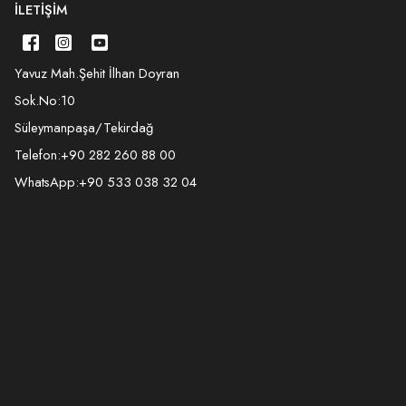
İLETIŞIM
Yavuz Mah.Şehit İlhan Doyran
Sok.No:10
Süleymanpaşa/Tekirdağ
Telefon:
+90 282 260 88 00
WhatsApp:
+90 533 038 32 04