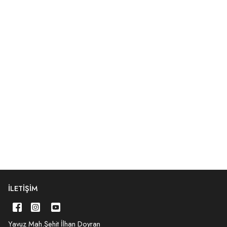
İLETIŞIM
Yavuz Mah.Şehit İlhan Doyran