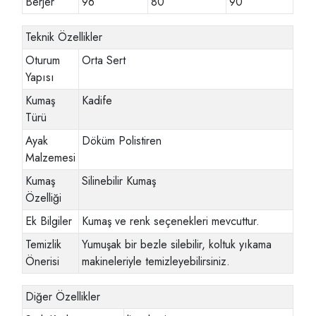
Berjer
96
80
90
Teknik Özellikler
Oturum
Orta Sert
Yapısı
Kumaş
Kadife
Türü
Ayak
Döküm Polistiren
Malzemesi
Kumaş
Silinebilir Kumaş
Özelliği
Ek Bilgiler
Kumaş ve renk seçenekleri mevcuttur.
Temizlik
Yumuşak bir bezle silebilir, koltuk yıkama
Önerisi
makineleriyle temizleyebilirsiniz.
Diğer Özellikler