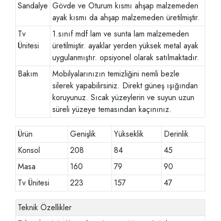
Sandalye
Gövde ve Oturum kısmı ahşap malzemeden
ayak kısmı da ahşap malzemeden üretilmiştir.
Tv
1.sınıf mdf lam ve sunta lam malzemeden
Ünitesi
üretilmiştir. ayaklar yerden yüksek metal ayak
uygulanmıştır. opsiyonel olarak satılmaktadır.
Bakım
Mobilyalarınızın temizliğini nemli bezle
silerek yapabilirsiniz. Direkt güneş ışığından
koruyunuz. Sıcak yüzeylerin ve suyun uzun
süreli yüzeye temasından kaçınınız.
Ürün
Genişlik
Yükseklik
Derinlik
Konsol
208
84
45
Masa
160
79
90
Tv Ünitesi
223
157
47
Teknik Özellikler