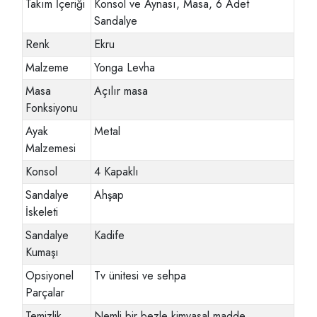
Takım İçeriği
Konsol ve Aynası, Masa, 6 Adet
Sandalye
Renk
Ekru
Malzeme
Yonga Levha
Masa
Açılır masa
Fonksiyonu
Ayak
Metal
Malzemesi
Konsol
4 Kapaklı
Sandalye
Ahşap
İskeleti
Sandalye
Kadife
Kumaşı
Opsiyonel
Tv ünitesi ve sehpa
Parçalar
Temizlik
Nemli bir bezle kimyasal madde