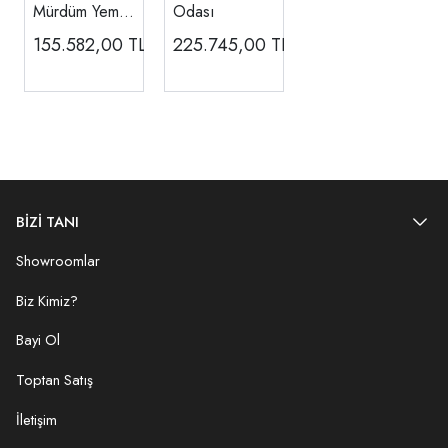
Mürdüm Yemek
Odası
Odası
155.582,00
TL
225.745,00
TL
BİZİ TANI
Showroomlar
Biz Kimiz?
Bayi Ol
Toptan Satış
İletişim