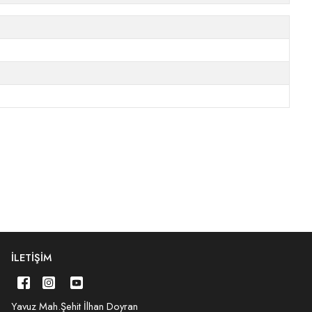
İLETIŞIM
Yavuz Mah.Şehit İlhan Doyran