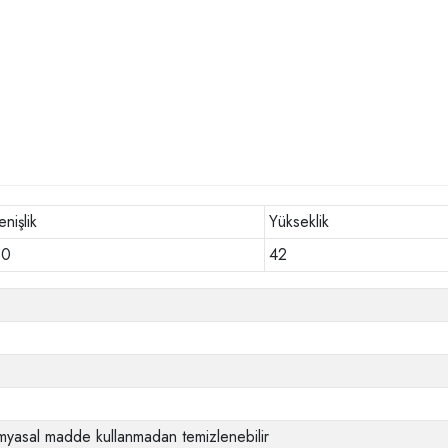
nişlik
Yükseklik
80
42
imyasal madde kullanmadan temizlenebilir