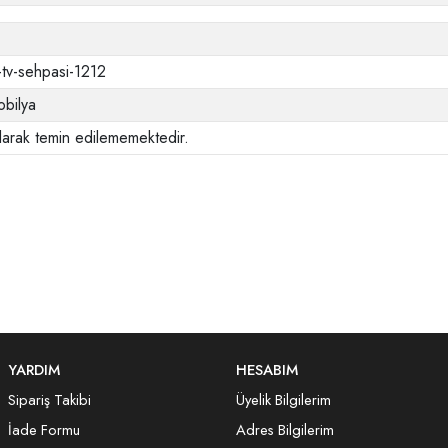
-tv-sehpasi-1212
bilya
larak temin edilememektedir.
YARDIM
HESABIM
Sipariş Takibi
Üyelik Bilgilerim
İade Formu
Adres Bilgilerim