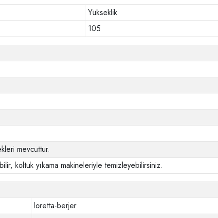
Yükseklik
105
leri mevcuttur.
ilir, koltuk yıkama makineleriyle temizleyebilirsiniz.
loretta-berjer