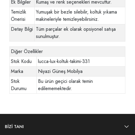
Ek Bilgiler
Kumaş ve renk seçenekleri mevcuttur.
Temizlik
Yumuşak bir bezle silebilir, koltuk yıkama
Önerisi
makineleriyle temizleyebilirsiniz.
Detay Bilgi
Tüm parçalar ek olarak opsiyonel satışa
sunulmuştur.
Diğer Özellikler
Stok Kodu
lucca-lux-koltuk-takimi-331
Marka
Niyazi Güneş Mobilya
Stok
Bu ürün geçici olarak temin
Durumu
edilememektedir.
BİZİ TANI