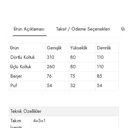
Ürün Açıklaması
Taksit / Ödeme Seçenekleri
Ürü
Ürün
Genişlik
Yükseklik
Derinlik
Dörtlü Koltuk
310
80
110
Üçlü Koltuk
260
80
110
Berjer
76
75
85
Puf
54
32
54
Teknik Özellikler
Takım
4+3+1
İçeriği