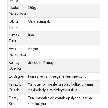
İskelet
Gürgen
Malzemesi
Oturum
Orta Yumuşak
Yapısı
Kumaş
İthal
Türü
Ayak
Ahşap
Malzemesi
Kumaş
Silinebilir Kumaş
Özelliği
Ek Bilgiler
Kumaş ve renk seçenekleri mevcuttur.
Temizlik
Yumuşak bir bezle silebilir, koltuk yıkama
Önerisi
makineleriyle temizleyebilirsiniz.
Detay
Tüm parçalar ek olarak opsiyonel satışa
Bilgi
sunulmuştur.