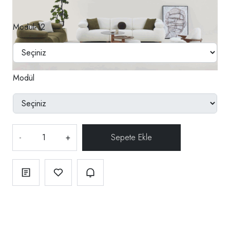
Modül-12
Modül
-
+