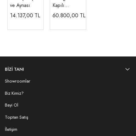
ve Aynası
Kapılı
Gardırop
14.137,00
TL
60.800,00
TL
BİZİ TANI
Showroomlar
Biz Kimiz?
Bayi Ol
Toptan Satış
İletişim