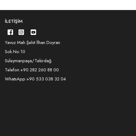
İLETIŞIM
Yavuz Mah.Şehit İlhan Doyran
Sok.No:10
Süleymanpaşa/Tekirdağ
Telefon:
+90 282 260 88 00
WhatsApp:
+90 533 038 32 04