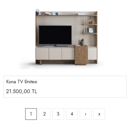
Kona TV Ünitesi
21.500,00
TL
1
2
3
4
›
»